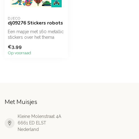
DJECO
dj09276 Stickers robots
Een mapje met 160 metallic
stickers over het thema
robots. Vintage robots met
€3,99
me...
Op voorraad
Met Muisjes
Kleine Molenstraat 4A
6661 ED ELST
Nederland