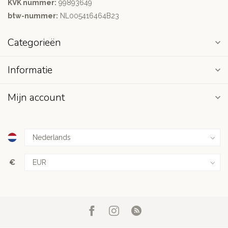
KVK nummer:
99893649
btw-nummer:
NL005416464B23
Categorieën
Informatie
Mijn account
€