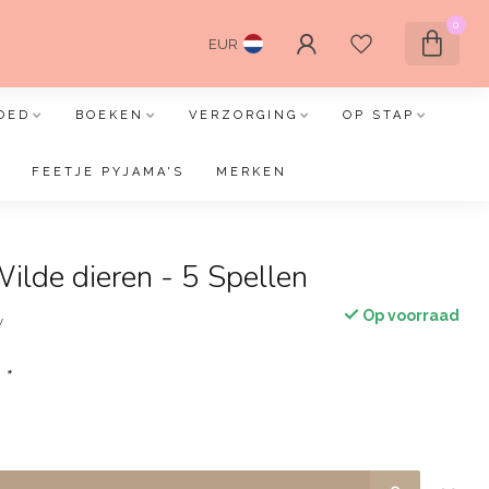
0
EUR
OED
BOEKEN
VERZORGING
OP STAP
FEETJE PYJAMA'S
MERKEN
lde dieren - 5 Spellen
Op voorraad
w
:
*