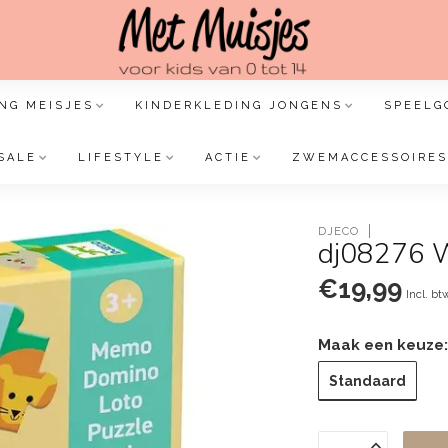
NG MEISJES
KINDERKLEDING JONGENS
SPEELG
SALE
LIFESTYLE
ACTIE
ZWEMACCESSOIRES
DJECO
dj08276 Wi
€19,99
Incl. bt
Maak een keuze
Standaard