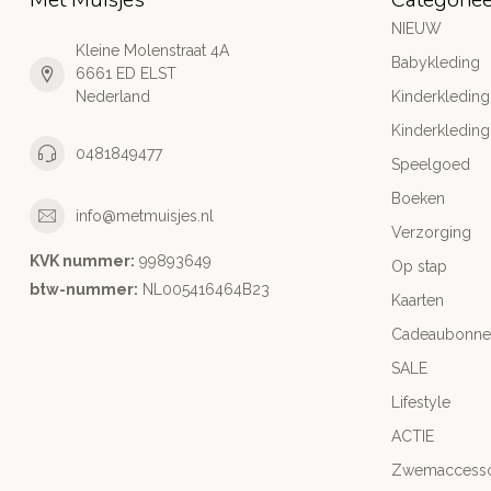
NIEUW
Kleine Molenstraat 4A
Babykleding
6661 ED ELST
Nederland
Kinderkleding
Kinderkleding
0481849477
Speelgoed
Boeken
info@metmuisjes.nl
Verzorging
KVK nummer:
99893649
Op stap
btw-nummer:
NL005416464B23
Kaarten
Cadeaubonne
SALE
Lifestyle
ACTIE
Zwemaccesso