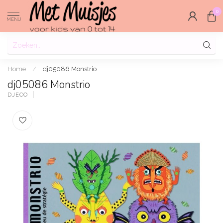
0
MENU
Home
/
dj05086 Monstrio
dj05086 Monstrio
DJECO