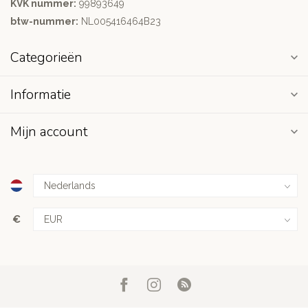
KVK nummer:
99893649
btw-nummer:
NL005416464B23
Categorieën
Informatie
Mijn account
€