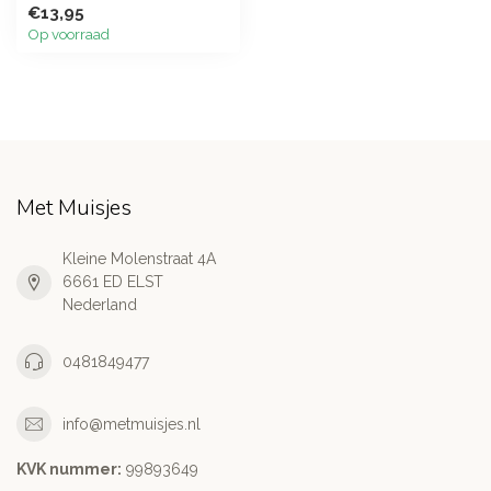
€13,95
Op voorraad
Met Muisjes
Kleine Molenstraat 4A
6661 ED ELST
Nederland
0481849477
info@metmuisjes.nl
KVK nummer:
99893649