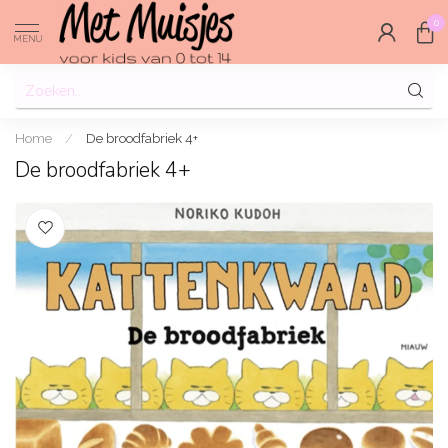
0
MENU
Home
/
De broodfabriek 4+
De broodfabriek 4+