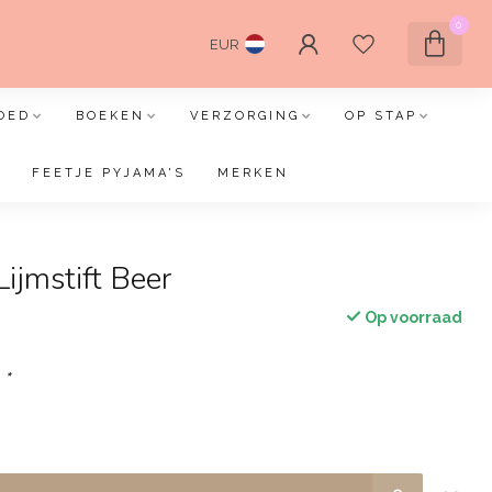
0
EUR
OED
BOEKEN
VERZORGING
OP STAP
FEETJE PYJAMA'S
MERKEN
ijmstift Beer
Op voorraad
:
*