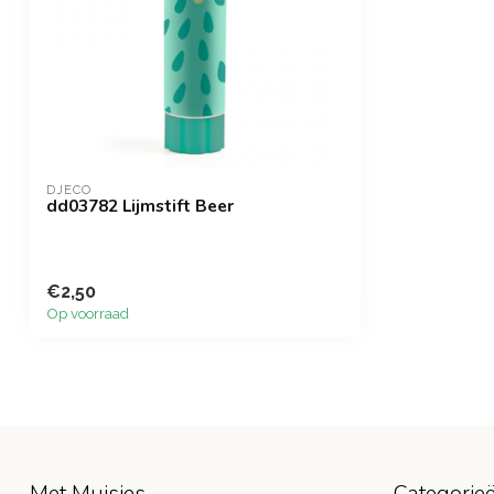
DJECO
dd03782 Lijmstift Beer
€2,50
Op voorraad
Met Muisjes
Categorie