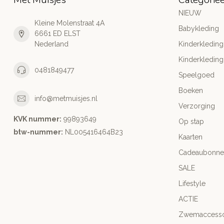
NIEUW
Kleine Molenstraat 4A
Babykleding
6661 ED ELST
Nederland
Kinderkleding
Kinderkleding
0481849477
Speelgoed
Boeken
info@metmuisjes.nl
Verzorging
KVK nummer:
99893649
Op stap
btw-nummer:
NL005416464B23
Kaarten
Cadeaubonne
SALE
Lifestyle
ACTIE
Zwemaccesso