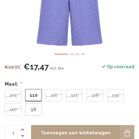
€17,47
€34,95
Op voorraad
Incl. btw
Maat:
*
110
104
116
122
128
134
140
98
Toevoegen aan winkelwagen