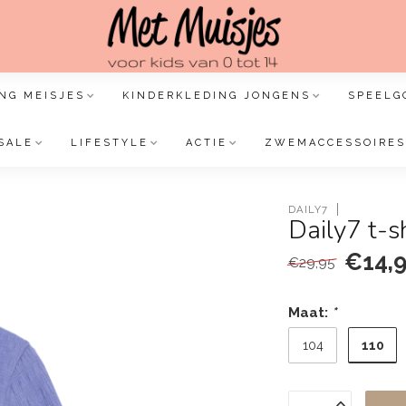
NG MEISJES
KINDERKLEDING JONGENS
SPEELG
SALE
LIFESTYLE
ACTIE
ZWEMACCESSOIRES
DAILY7
Daily7 t-sh
€14,
€29,95
Maat:
*
110
104