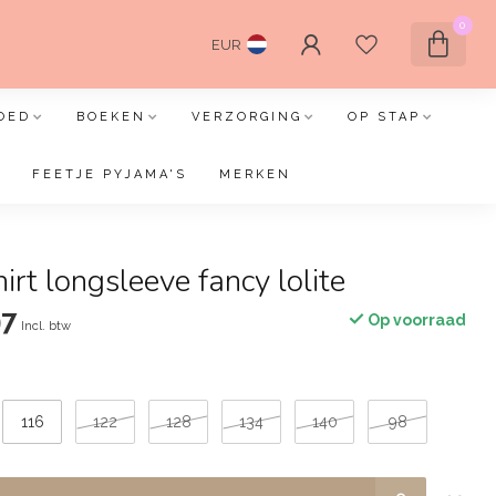
0
EUR
OED
BOEKEN
VERZORGING
OP STAP
FEETJE PYJAMA'S
MERKEN
irt longsleeve fancy lolite
97
Op voorraad
Incl. btw
116
122
128
134
140
98