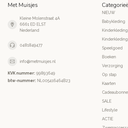
Met Muisjes
Categorie
NIEUW
Kleine Molenstraat 4A
Babykleding
6661 ED ELST
Nederland
Kinderkleding
Kinderkleding
0481849477
Speelgoed
Boeken
info@metmuisjes.nl
Verzorging
KVK nummer:
99893649
Op stap
btw-nummer:
NL005416464B23
Kaarten
Cadeaubonne
SALE
Lifestyle
ACTIE
Zwemaccesso