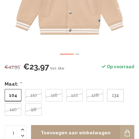
€23,97
€47,95
Op voorraad
Incl. btw
Maat:
*
104
110
116
122
128
134
140
98
Toevoegen aan winkelwagen