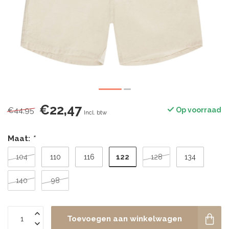
€22,47
€44,95
Op voorraad
Incl. btw
Maat:
*
122
104
110
116
128
134
140
98
Toevoegen aan winkelwagen