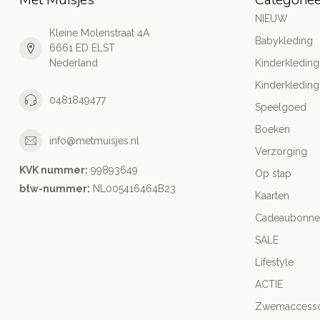
NIEUW
Kleine Molenstraat 4A
Babykleding
6661 ED ELST
Nederland
Kinderkleding
Kinderkleding
0481849477
Speelgoed
Boeken
info@metmuisjes.nl
Verzorging
KVK nummer:
99893649
Op stap
btw-nummer:
NL005416464B23
Kaarten
Cadeaubonne
SALE
Lifestyle
ACTIE
Zwemaccesso