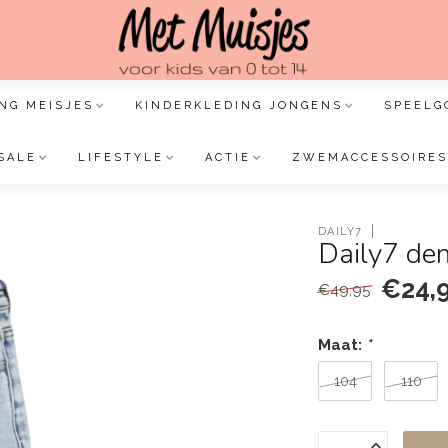
NG MEISJES
KINDERKLEDING JONGENS
SPEELG
SALE
LIFESTYLE
ACTIE
ZWEMACCESSOIRES
DAILY7
Daily7 den
€24,
€49,95
Maat:
*
104
110