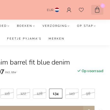
0
EUR
OED
BOEKEN
VERZORGING
OP STAP
FEETJE PYJAMA'S
MERKEN
im barrel fit blue denim
97
Op voorraad
Incl. btw
134
116
122
128
140
98