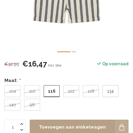
€16,47
€32,95
Op voorraad
Incl. btw
Maat:
*
116
104
110
122
128
134
140
98
Toevoegen aan winkelwagen