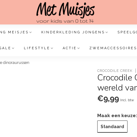
NG MEISJES
KINDERKLEDING JONGENS
SPEELG
SALE
LIFESTYLE
ACTIE
ZWEMACCESSOIRES
de dinoraurussen
CROCODILE CREEK
Crocodile 
wereld van
€9,99
Incl. btw
Maak een keuze
Standaard