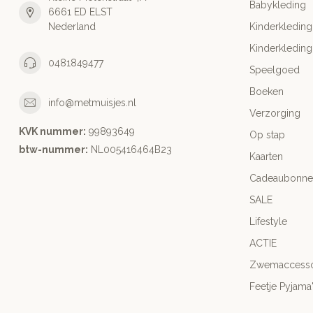
Babykleding
6661 ED ELST
Nederland
Kinderkleding
Kinderkleding
0481849477
Speelgoed
Boeken
info@metmuisjes.nl
Verzorging
KVK nummer:
99893649
Op stap
btw-nummer:
NL005416464B23
Kaarten
Cadeaubonne
SALE
Lifestyle
ACTIE
Zwemaccesso
Feetje Pyjama