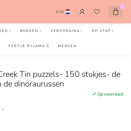
0
EUR
OED
BOEKEN
VERZORGING
OP STAP
FEETJE PYJAMA'S
MERKEN
Creek Tin puzzels- 150 stukjes- de
 de dinoraurussen
Op voorraad
:
*