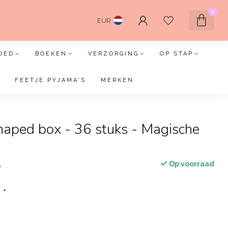
0
EUR
OED
BOEKEN
VERZORGING
OP STAP
FEETJE PYJAMA'S
MERKEN
haped box - 36 stuks - Magische
Op voorraad
w
:
*