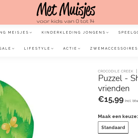
NG MEISJES
KINDERKLEDING JONGENS
SPEELG
SALE
LIFESTYLE
ACTIE
ZWEMACCESSOIRES
CROCODILE CREEK
Puzzel - S
vrienden
€15,99
Incl. bt
Maak een keuze
Standaard