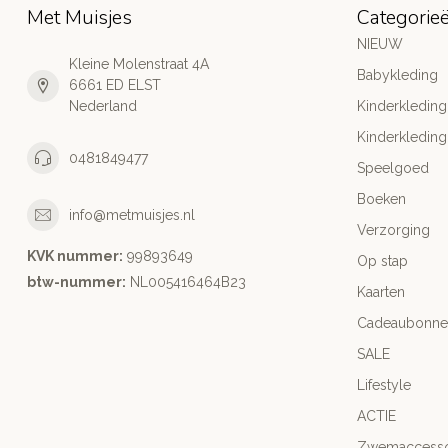
Met Muisjes
Categorie
NIEUW
Kleine Molenstraat 4A
Babykleding
6661 ED ELST
Nederland
Kinderkleding
Kinderkleding
0481849477
Speelgoed
Boeken
info@metmuisjes.nl
Verzorging
KVK nummer:
99893649
Op stap
btw-nummer:
NL005416464B23
Kaarten
Cadeaubonne
SALE
Lifestyle
ACTIE
Zwemaccesso