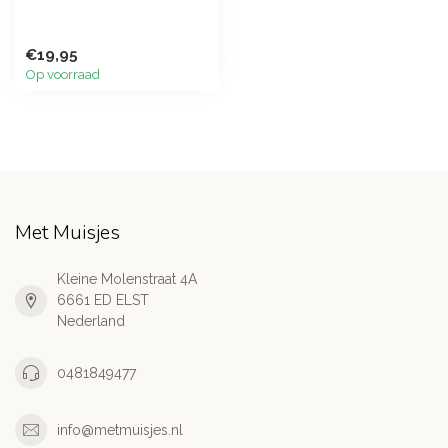
€19,95
Op voorraad
Met Muisjes
Kleine Molenstraat 4A
6661 ED ELST
Nederland
0481849477
info@metmuisjes.nl