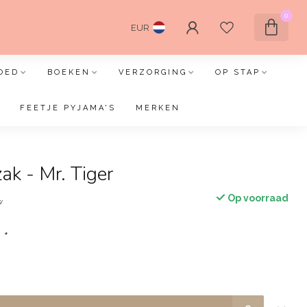
0
EUR
OED
BOEKEN
VERZORGING
OP STAP
FEETJE PYJAMA'S
MERKEN
ak - Mr. Tiger
Op voorraad
w
:
*