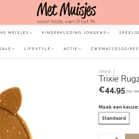
NG MEISJES
KINDERKLEDING JONGENS
SPEELG
SALE
LIFESTYLE
ACTIE
ZWEMACCESSOIRES
TRIXIE
Trixie Rugz
€44,95
Incl. bt
Maak een keuze
Standaard