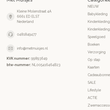
NIEUW
Kleine Molenstraat 4A
Babykleding
6661 ED ELST
Nederland
Kinderkleding
Kinderkleding
0481849477
Speelgoed
Boeken
info@metmuisjes.nl
Verzorging
KVK nummer:
99893649
Op stap
btw-nummer:
NL005416464B23
Kaarten
Cadeaubonne
SALE
Lifestyle
ACTIE
Zwemaccesso