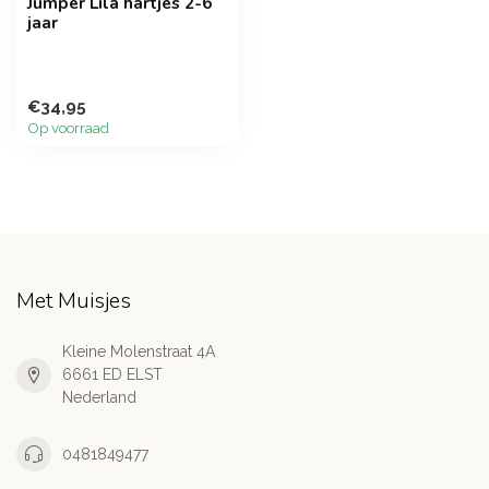
Jumper Lila hartjes 2-6
jaar
€34,95
Op voorraad
Met Muisjes
Kleine Molenstraat 4A
6661 ED ELST
Nederland
0481849477