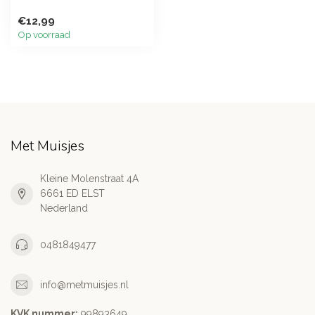
€12,99
Op voorraad
Met Muisjes
Kleine Molenstraat 4A
6661 ED ELST
Nederland
0481849477
info@metmuisjes.nl
KVK nummer:
99893649