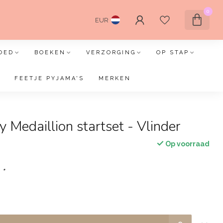
0
EUR
OED
BOEKEN
VERZORGING
OP STAP
FEETJE PYJAMA'S
MERKEN
 Medaillion startset - Vlinder
Op voorraad
:
*