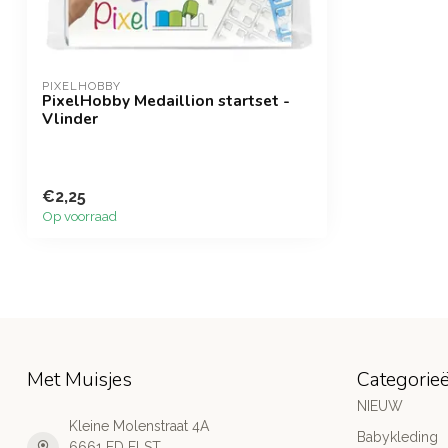
PIXELHOBBY
PixelHobby Medaillion startset -
Vlinder
€2,25
Op voorraad
Met Muisjes
Categorie
NIEUW
Kleine Molenstraat 4A
Babykleding
6661 ED ELST