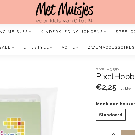
NG MEISJES
KINDERKLEDING JONGENS
SPEELG
SALE
LIFESTYLE
ACTIE
ZWEMACCESSOIRES
PIXELHOBBY
PixelHobby
€2,25
Incl. btw
Maak een keuze
Standaard