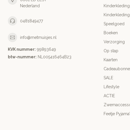
Nederland
Kinderkleding
Kinderkleding
0481849477
Speelgoed
Boeken
info@metmuisjes.nl
Verzorging
KVK nummer:
99893649
Op stap
btw-nummer:
NL005416464B23
Kaarten
Cadeaubonne
SALE
Lifestyle
ACTIE
Zwemaccesso
Feetje Pyjama