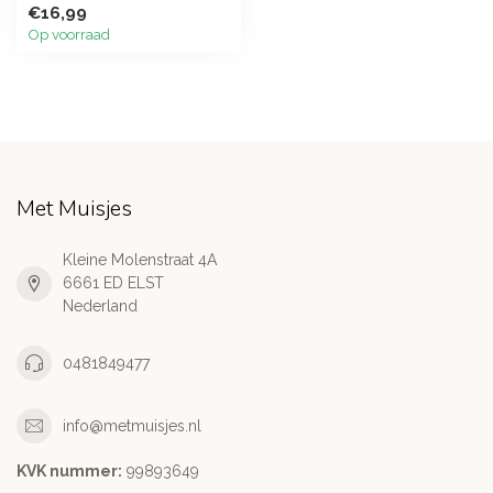
€16,99
Op voorraad
Met Muisjes
Kleine Molenstraat 4A
6661 ED ELST
Nederland
0481849477
info@metmuisjes.nl
KVK nummer:
99893649