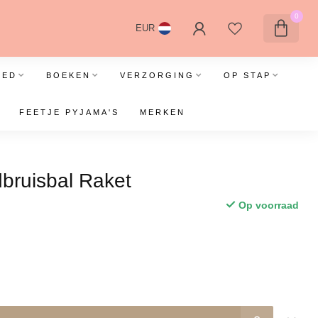
0
EUR
OED
BOEKEN
VERZORGING
OP STAP
FEETJE PYJAMA'S
MERKEN
dbruisbal Raket
Op voorraad