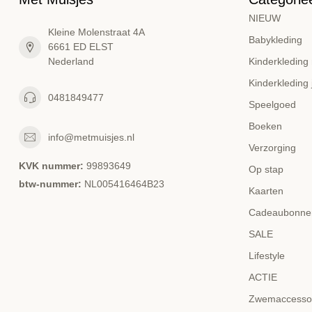
NIEUW
Kleine Molenstraat 4A
Babykleding
6661 ED ELST
Nederland
Kinderkleding
Kinderkleding
0481849477
Speelgoed
Boeken
info@metmuisjes.nl
Verzorging
KVK nummer:
99893649
Op stap
btw-nummer:
NL005416464B23
Kaarten
Cadeaubonne
SALE
Lifestyle
ACTIE
Zwemaccesso