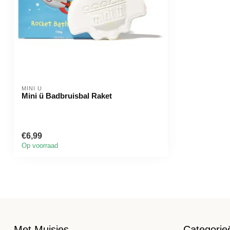
MINI Ü
Mini ü Badbruisbal Raket
€6,99
Op voorraad
Met Muisjes
Categorie