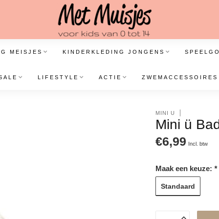
NG MEISJES
KINDERKLEDING JONGENS
SPEELG
SALE
LIFESTYLE
ACTIE
ZWEMACCESSOIRES
MINI Ü
Mini ü Ba
€6,99
Incl. btw
Maak een keuze:
*
Standaard