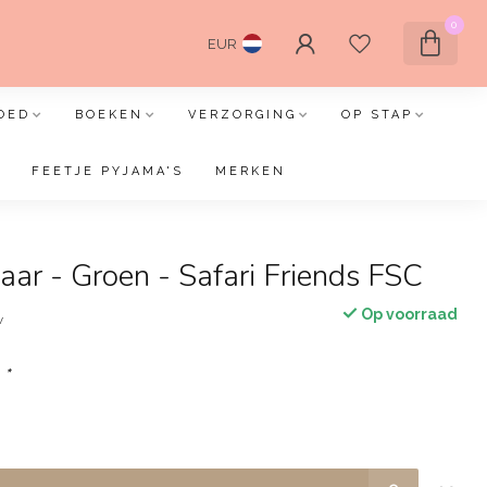
0
EUR
OED
BOEKEN
VERZORGING
OP STAP
FEETJE PYJAMA'S
MERKEN
aar - Groen - Safari Friends FSC
Op voorraad
w
:
*