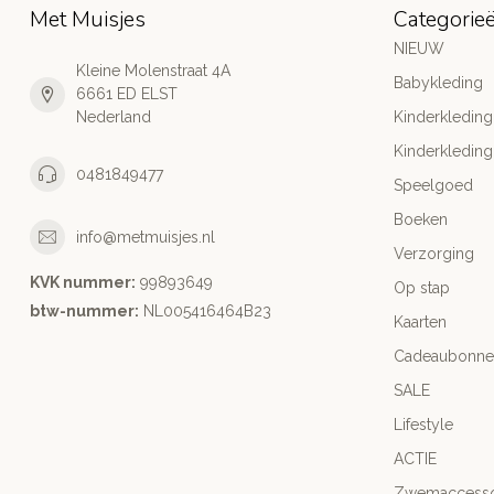
Met Muisjes
Categorie
NIEUW
Kleine Molenstraat 4A
Babykleding
6661 ED ELST
Nederland
Kinderkleding
Kinderkleding
0481849477
Speelgoed
Boeken
info@metmuisjes.nl
Verzorging
KVK nummer:
99893649
Op stap
btw-nummer:
NL005416464B23
Kaarten
Cadeaubonne
SALE
Lifestyle
ACTIE
Zwemaccesso