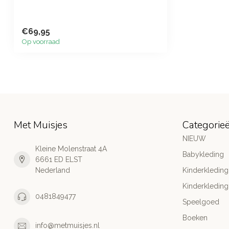
€69,95
Op voorraad
Met Muisjes
Categorie
NIEUW
Kleine Molenstraat 4A
Babykleding
6661 ED ELST
Nederland
Kinderkleding
Kinderkleding
0481849477
Speelgoed
Boeken
info@metmuisjes.nl