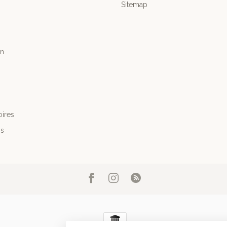
Sitemap
n
ires
's