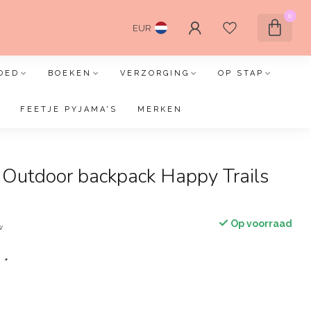
0
EUR
OED
BOEKEN
VERZORGING
OP STAP
FEETJE PYJAMA'S
MERKEN
 Outdoor backpack Happy Trails
Op voorraad
w
:
*