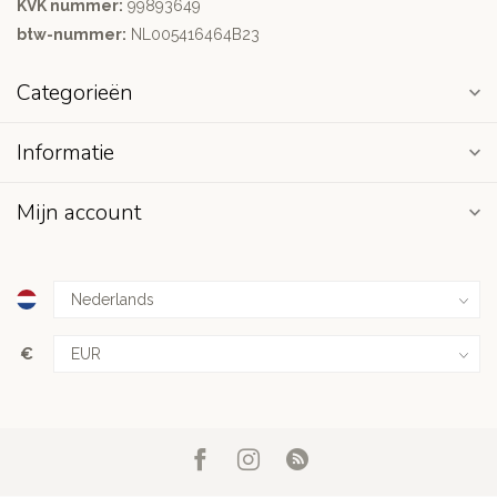
KVK nummer:
99893649
btw-nummer:
NL005416464B23
Categorieën
Informatie
Mijn account
€