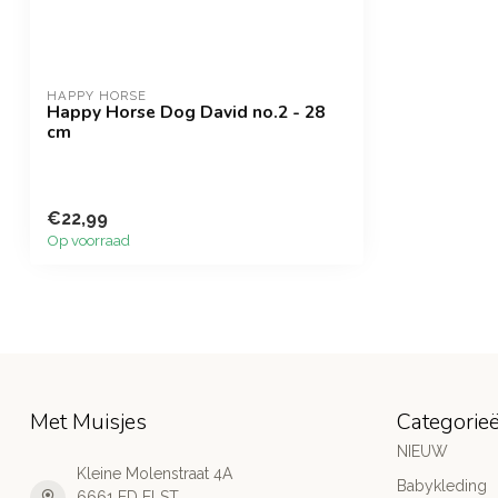
HAPPY HORSE
Happy Horse Dog David no.2 - 28
cm
€22,99
Op voorraad
Met Muisjes
Categorie
NIEUW
Kleine Molenstraat 4A
Babykleding
6661 ED ELST