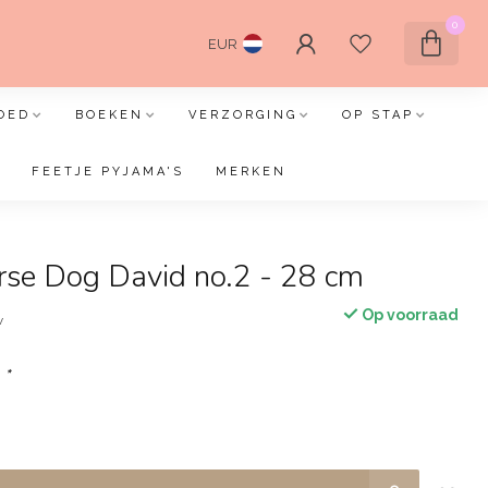
0
EUR
OED
BOEKEN
VERZORGING
OP STAP
FEETJE PYJAMA'S
MERKEN
se Dog David no.2 - 28 cm
Op voorraad
w
:
*