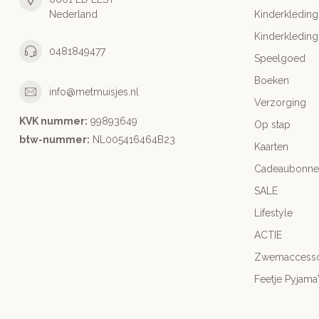
Nederland
Kinderkleding
Kinderkleding
0481849477
Speelgoed
Boeken
info@metmuisjes.nl
Verzorging
KVK nummer:
99893649
Op stap
btw-nummer:
NL005416464B23
Kaarten
Cadeaubonne
SALE
Lifestyle
ACTIE
Zwemaccesso
Feetje Pyjama