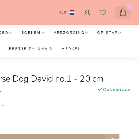
0
EUR
OED
BOEKEN
VERZORGING
OP STAP
FEETJE PYJAMA'S
MERKEN
se Dog David no.1 - 20 cm
Op voorraad
w
:
*