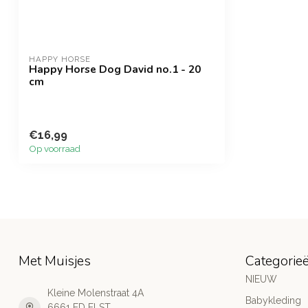
HAPPY HORSE
Happy Horse Dog David no.1 - 20
cm
€16,99
Op voorraad
Met Muisjes
Categorie
NIEUW
Kleine Molenstraat 4A
Babykleding
6661 ED ELST