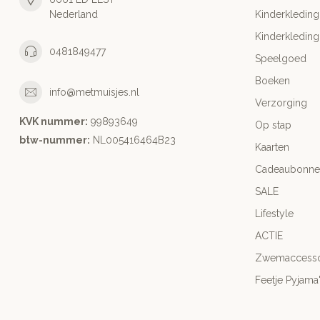
Nederland
Kinderkleding
Kinderkleding
0481849477
Speelgoed
Boeken
info@metmuisjes.nl
Verzorging
KVK nummer:
99893649
Op stap
btw-nummer:
NL005416464B23
Kaarten
Cadeaubonne
SALE
Lifestyle
ACTIE
Zwemaccesso
Feetje Pyjama