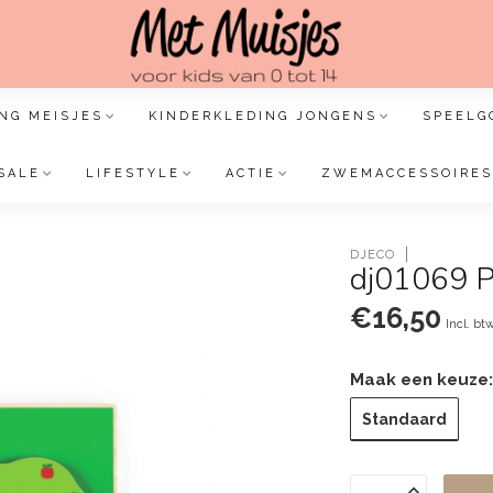
NG MEISJES
KINDERKLEDING JONGENS
SPEELG
SALE
LIFESTYLE
ACTIE
ZWEMACCESSOIRES
DJECO
dj01069 P
€16,50
Incl. bt
Maak een keuze
Standaard