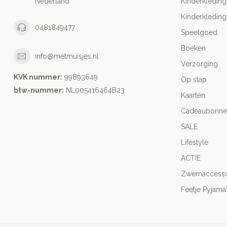
Nederland
Kinderkleding
Kinderkleding
0481849477
Speelgoed
Boeken
info@metmuisjes.nl
Verzorging
KVK nummer:
99893649
Op stap
btw-nummer:
NL005416464B23
Kaarten
Cadeaubonne
SALE
Lifestyle
ACTIE
Zwemaccesso
Feetje Pyjama