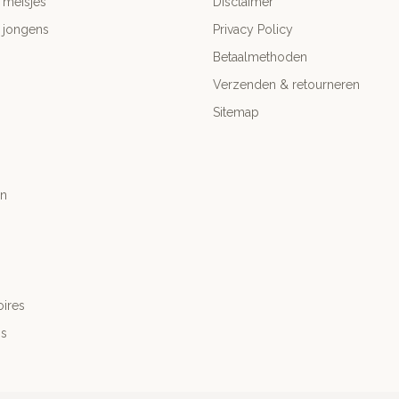
 meisjes
Disclaimer
 jongens
Privacy Policy
Betaalmethoden
Verzenden & retourneren
Sitemap
n
ires
's