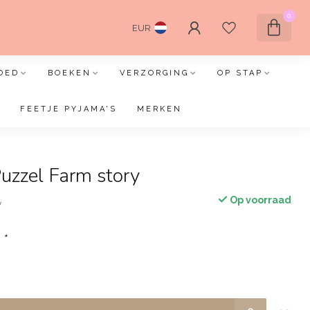
0
EUR
OED
BOEKEN
VERZORGING
OP STAP
FEETJE PYJAMA'S
MERKEN
uzzel Farm story
Op voorraad
w
:
*