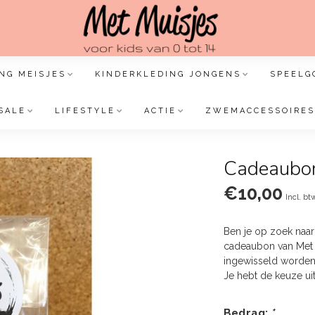
NG MEISJES
KINDERKLEDING JONGENS
SPEELG
SALE
LIFESTYLE
ACTIE
ZWEMACCESSOIRES
Cadeaubon
€10,00
Incl. bt
Ben je op zoek naar
cadeaubon van Met M
ingewisseld worden
Je hebt de keuze ui
Bedrag:
*