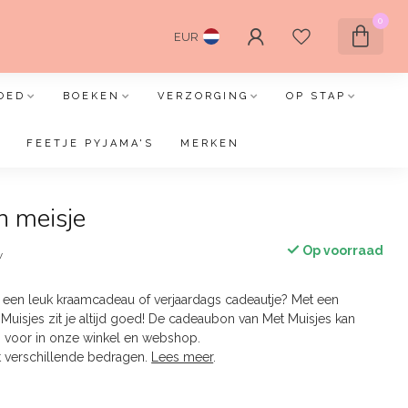
0
EUR
OED
BOEKEN
VERZORGING
OP STAP
FEETJE PYJAMA'S
MERKEN
 meisje
Op voorraad
w
 een leuk kraamcadeau of verjaardags cadeautje? Met een
uisjes zit je altijd goed! De cadeaubon van Met Muisjes kan
 voor in onze winkel en webshop.
t verschillende bedragen.
Lees meer
.