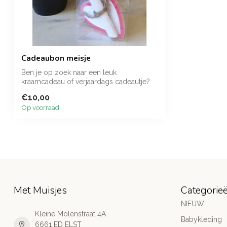
Cadeaubon meisje
Ben je op zoek naar een leuk
kraamcadeau of verjaardags cadeautje?
Met een cadea...
€10,00
Op voorraad
Met Muisjes
Categorie
NIEUW
Kleine Molenstraat 4A
Babykleding
6661 ED ELST