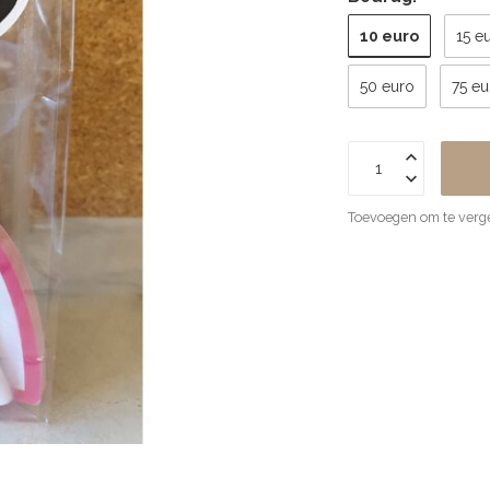
10 euro
15 e
50 euro
75 eu
Toevoegen om te verge