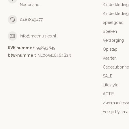
Nederland
Kinderkleding
Kinderkleding
0481849477
Speelgoed
Boeken
info@metmuisjes.nl
Verzorging
KVK nummer:
99893649
Op stap
btw-nummer:
NL005416464B23
Kaarten
Cadeaubonne
SALE
Lifestyle
ACTIE
Zwemaccesso
Feetje Pyjama