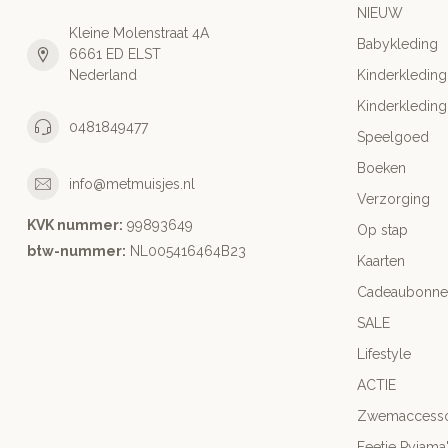
NIEUW
Kleine Molenstraat 4A
Babykleding
6661 ED ELST
Nederland
Kinderkleding
Kinderkleding
0481849477
Speelgoed
Boeken
info@metmuisjes.nl
Verzorging
KVK nummer:
99893649
Op stap
btw-nummer:
NL005416464B23
Kaarten
Cadeaubonne
SALE
Lifestyle
ACTIE
Zwemaccesso
Feetje Pyjama