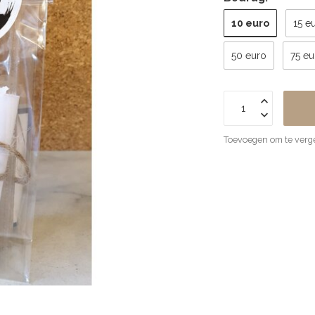
10 euro
15 e
50 euro
75 eu
Toevoegen om te verge