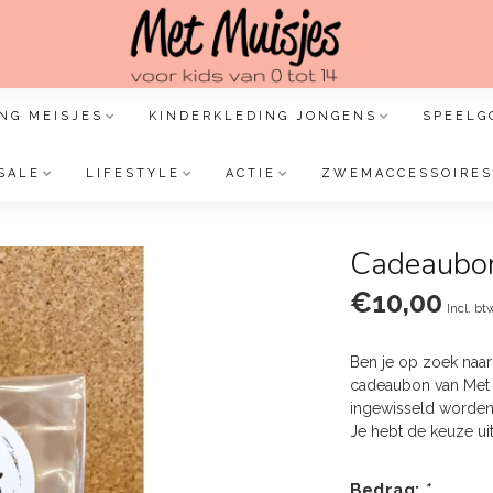
NG MEISJES
KINDERKLEDING JONGENS
SPEELG
SALE
LIFESTYLE
ACTIE
ZWEMACCESSOIRES
Cadeaubon
€10,00
Incl. bt
Ben je op zoek naar
cadeaubon van Met M
ingewisseld worden
Je hebt de keuze ui
Bedrag:
*