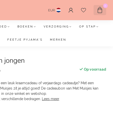
0
EUR
OED
BOEKEN
VERZORGING
OP STAP
FEETJE PYJAMA'S
MERKEN
 jongen
Op voorraad
w
 een leuk kraamcadeau of verjaardags cadeautje? Met een
uisjes zit je altijd goed! De cadeaubon van Met Muisjes kan
 in onze winkel en webshop.
t verschillende bedragen.
Lees meer
.