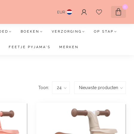
0
EUR
OED
BOEKEN
VERZORGING
OP STAP
FEETJE PYJAMA'S
MERKEN
Toon: