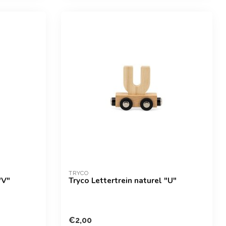
TRYCO
"V"
Tryco Lettertrein naturel "U"
€2,00