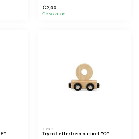
€2,00
Op voorraad
TRYCO
"P"
Tryco Lettertrein naturel "O"