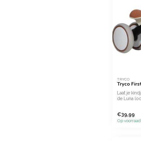
TRYCO
Tryco Firs
Laat je kin
de Luna loo
loopfiet...
€39,99
Op voorraad