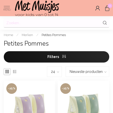
0
MENU
Home
/
Merken
/
Petites Pommes
Petites Pommes
Filters
-25%
-25%