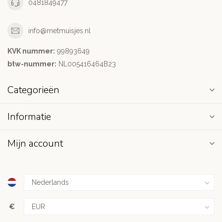
0481849477
info@metmuisjes.nl
KVK nummer:
99893649
btw-nummer:
NL005416464B23
Categorieën
Informatie
Mijn account
€