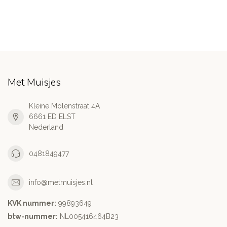
Met Muisjes
Kleine Molenstraat 4A
6661 ED ELST
Nederland
0481849477
info@metmuisjes.nl
KVK nummer:
99893649
btw-nummer:
NL005416464B23