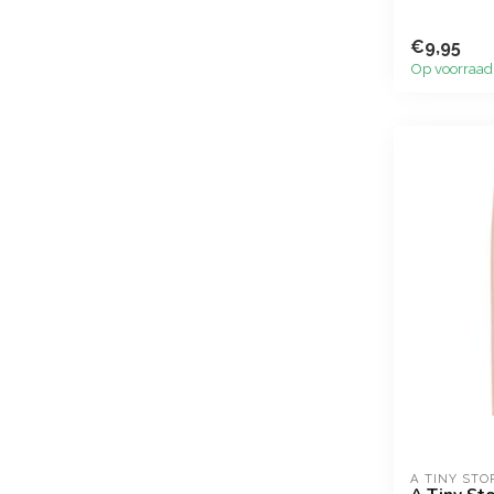
€9,95
Op voorraad
A TINY STO