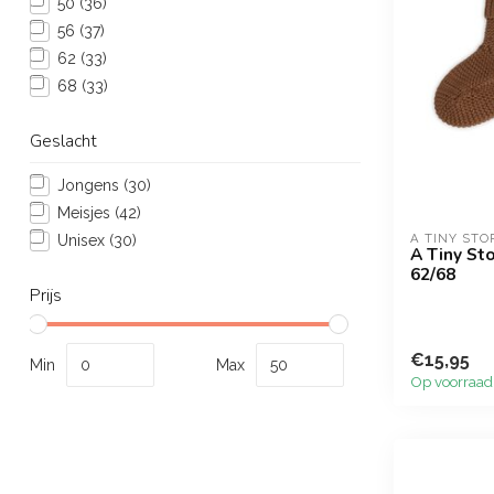
50
(36)
56
(37)
62
(33)
68
(33)
Geslacht
Jongens
(30)
Meisjes
(42)
A TINY STO
Unisex
(30)
A Tiny Sto
62/68
Prijs
€15,95
Min
Max
Op voorraad