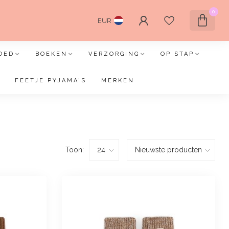
0
EUR
OED
BOEKEN
VERZORGING
OP STAP
FEETJE PYJAMA'S
MERKEN
Toon: