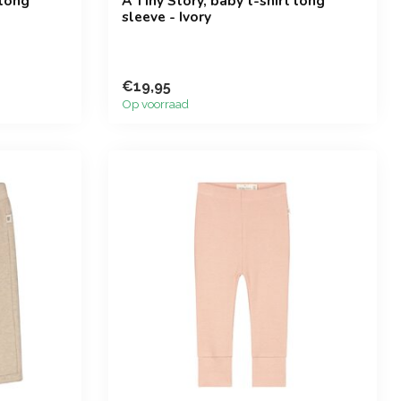
 long
A Tiny Story, baby t-shirt long
sleeve - Ivory
€19,95
Op voorraad