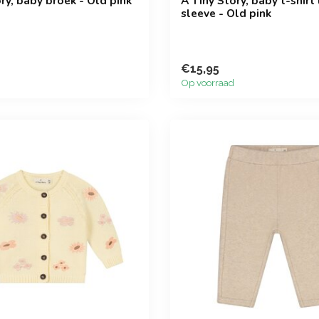
ry, baby broek - Old pink
A Tiny Story, baby t-shirt
sleeve - Old pink
€15,95
Op voorraad