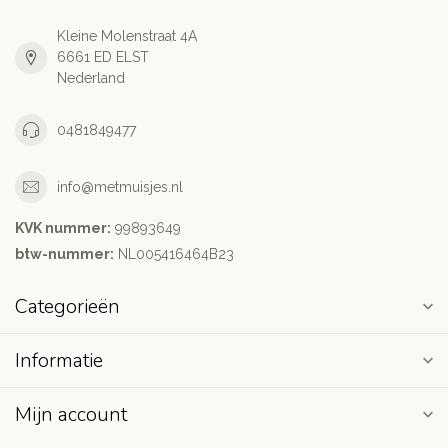
Kleine Molenstraat 4A
6661 ED ELST
Nederland
0481849477
info@metmuisjes.nl
KVK nummer:
99893649
btw-nummer:
NL005416464B23
Categorieën
Informatie
Mijn account