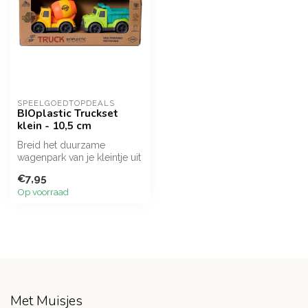
SPEELGOEDTOPDEALS
BIOplastic Truckset
klein - 10,5 cm
Breid het duurzame
wagenpark van je kleintje uit
met de BIOplastic Truckset!
€7,95
Met...
Op voorraad
Met Muisjes