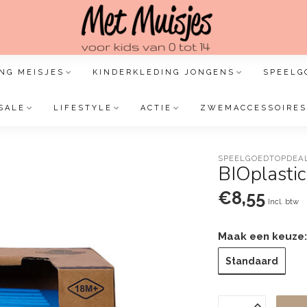
NG MEISJES
KINDERKLEDING JONGENS
SPEELG
SALE
LIFESTYLE
ACTIE
ZWEMACCESSOIRES
SPEELGOEDTOPDEA
BIOplasti
€8,55
Incl. btw
Maak een keuze
Standaard