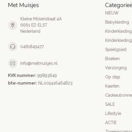
Met Muisjes
Categorie
NIEUW
Kleine Molenstraat 4A
Babykleding
6661 ED ELST
Nederland
Kinderkleding
Kinderkleding
0481849477
Speelgoed
Boeken
info@metmuisjes.nl
Verzorging
KVK nummer:
99893649
Op stap
btw-nummer:
NL005416464B23
Kaarten
Cadeaubonne
SALE
Lifestyle
ACTIE
Zwemaccesso