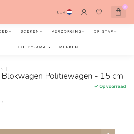
0
EUR
OED
BOEKEN
VERZORGING
OP STAP
FEETJE PYJAMA'S
MERKEN
LS
c Blokwagen Politiewagen - 15 cm
Op voorraad
:
*