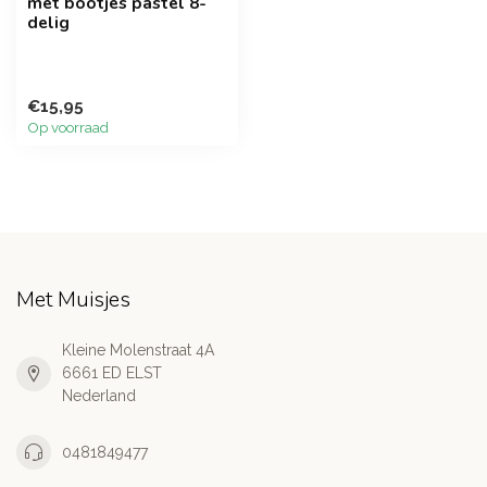
met bootjes pastel 8-
delig
€15,95
Op voorraad
Met Muisjes
Kleine Molenstraat 4A
6661 ED ELST
Nederland
0481849477