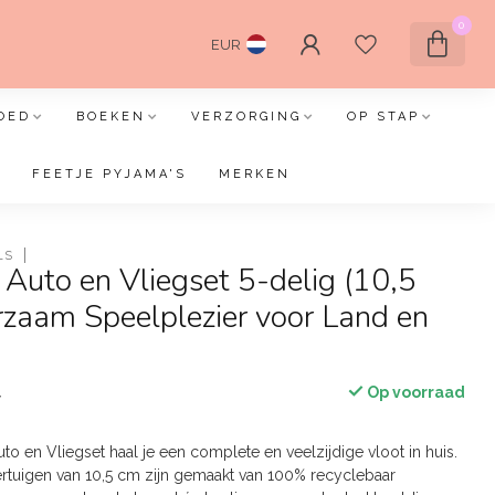
0
EUR
OED
BOEKEN
VERZORGING
OP STAP
FEETJE PYJAMA'S
MERKEN
LS
 Auto en Vliegset 5-delig (10,5
zaam Speelplezier voor Land en
Op voorraad
w
to en Vliegset haal je een complete en veelzijdige vloot in huis.
tuigen van 10,5 cm zijn gemaakt van 100% recyclebaar