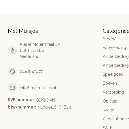
Met Muisjes
Categorie
NIEUW
Kleine Molenstraat 4A
Babykleding
6661 ED ELST
Nederland
Kinderkleding
Kinderkleding
0481849477
Speelgoed
Boeken
info@metmuisjes.nl
Verzorging
KVK nummer:
99893649
Op stap
btw-nummer:
NL005416464B23
Kaarten
Cadeaubonne
SALE