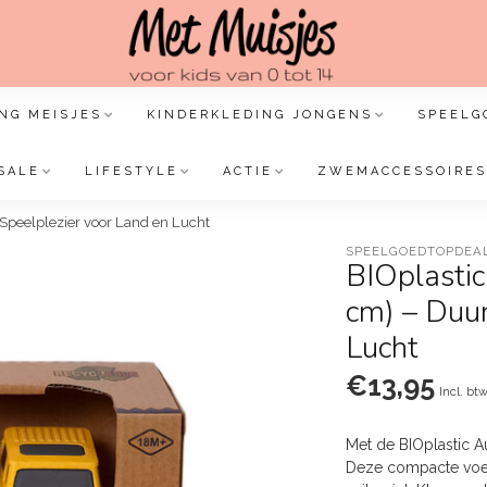
NG MEISJES
KINDERKLEDING JONGENS
SPEELG
SALE
LIFESTYLE
ACTIE
ZWEMACCESSOIRES
 Speelplezier voor Land en Lucht
SPEELGOEDTOPDEA
BIOplastic
cm) – Duur
Lucht
€13,95
Incl. bt
Met de BIOplastic Au
Deze compacte voer