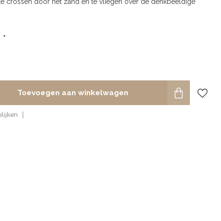
m te crossen door het zand én te vliegen over de denkbeeldige
:
*
Toevoegen aan winkelwagen
lijken