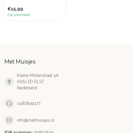
€15,99
Op voorraad
Met Muisjes
Kleine Molenstraat 4A
6661 ED ELST
Nederland
0481849477
info@metmuisjes.nl
KVK nummer:
99893649