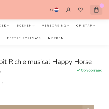
0
EUR
OED
BOEKEN
VERZORGING
OP STAP
FEETJE PYJAMA'S
MERKEN
bit Richie musical Happy Horse
Op voorraad
w
:
*