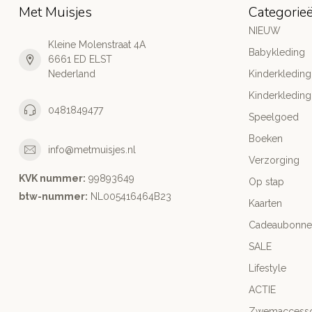
Met Muisjes
Categorie
NIEUW
Kleine Molenstraat 4A
Babykleding
6661 ED ELST
Nederland
Kinderkleding
Kinderkleding
0481849477
Speelgoed
Boeken
info@metmuisjes.nl
Verzorging
KVK nummer:
99893649
Op stap
btw-nummer:
NL005416464B23
Kaarten
Cadeaubonne
SALE
Lifestyle
ACTIE
Zwemaccesso