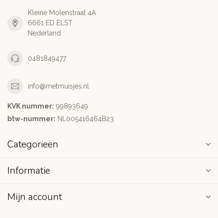
Kleine Molenstraat 4A
6661 ED ELST
Nederland
0481849477
info@metmuisjes.nl
KVK nummer:
99893649
btw-nummer:
NL005416464B23
Categorieën
Informatie
Mijn account