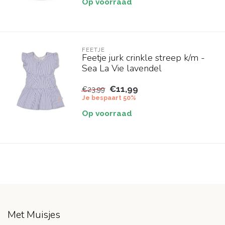
Op voorraad
FEETJE
Feetje jurk crinkle streep k/m -
Sea La Vie lavendel
€11,99
€23,99
Je bespaart 50%
Op voorraad
Met Muisjes