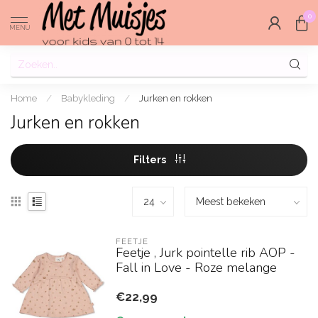
0
MENU
Home
/
Babykleding
/
Jurken en rokken
Jurken en rokken
Filters
FEETJE
Feetje , Jurk pointelle rib AOP -
Fall in Love - Roze melange
€22,99