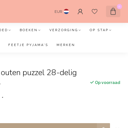
0
EUR
OED
BOEKEN
VERZORGING
OP STAP
FEETJE PYJAMA'S
MERKEN
outen puzzel 28-delig
Op voorraad
w
:
*