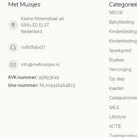
Met Muisjes
Categorie
NIEUW
Kleine Molenstraat 4A
Babykleding
6661 ED ELST
Nederland
Kinderkleding
Kinderkleding
0481849477
Speelgoed
Boeken
info@metmuisjes.nl
Verzorging
KVK nummer:
99893649
Op stap
btw-nummer:
NL005416464B23
Kaarten
Cadeaubonne
SALE
Lifestyle
ACTIE
Zwemaccesso