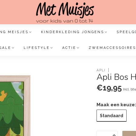
NG MEISJES
KINDERKLEDING JONGENS
SPEELG
SALE
LIFESTYLE
ACTIE
ZWEMACCESSOIRES
APLI
Apli Bos H
€19,95
Incl. bt
Maak een keuze
Standaard