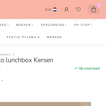
0
EUR
OED
BOEKEN
VERZORGING
OP STAP
FEETJE PYJAMA'S
MERKEN
COMPANY
o lunchbox Kersen
Op voorraad
w
:
*