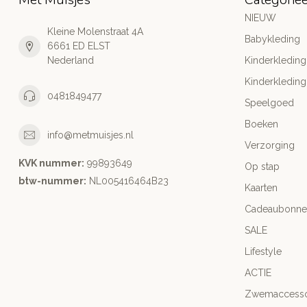
NIEUW
Kleine Molenstraat 4A
Babykleding
6661 ED ELST
Nederland
Kinderkleding
Kinderkleding
0481849477
Speelgoed
Boeken
info@metmuisjes.nl
Verzorging
KVK nummer:
99893649
Op stap
btw-nummer:
NL005416464B23
Kaarten
Cadeaubonne
SALE
Lifestyle
ACTIE
Zwemaccesso