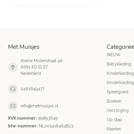
Met Muisjes
Categorie
NIEUW
Kleine Molenstraat 4A
Babykleding
6661 ED ELST
Nederland
Kinderkleding
Kinderkleding
0481849477
Speelgoed
Boeken
info@metmuisjes.nl
Verzorging
KVK nummer:
99893649
Op stap
btw-nummer:
NL005416464B23
Kaarten