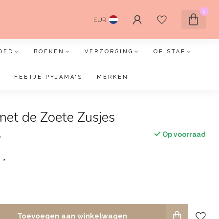
0
EUR
OED
BOEKEN
VERZORGING
OP STAP
FEETJE PYJAMA'S
MERKEN
met de Zoete Zusjes
Op voorraad
w
:
*
Toevoegen aan winkelwagen