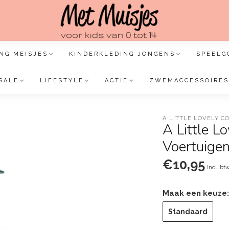
NG MEISJES
KINDERKLEDING JONGENS
SPEELG
SALE
LIFESTYLE
ACTIE
ZWEMACCESSOIRES
A LITTLE LOVELY 
A Little L
Voertuige
€10,95
Incl. bt
Maak een keuze
Standaard