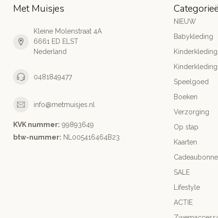
Met Muisjes
Categorie
NIEUW
Kleine Molenstraat 4A
Babykleding
6661 ED ELST
Nederland
Kinderkleding
Kinderkleding
0481849477
Speelgoed
Boeken
info@metmuisjes.nl
Verzorging
KVK nummer:
99893649
Op stap
btw-nummer:
NL005416464B23
Kaarten
Cadeaubonne
SALE
Lifestyle
ACTIE
Zwemaccesso