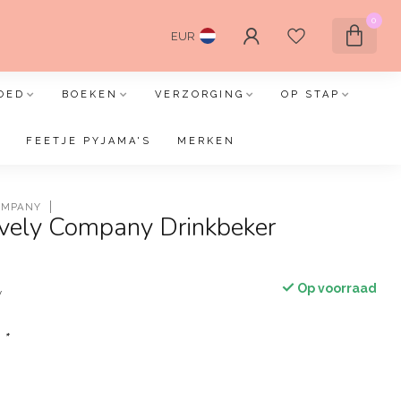
0
EUR
OED
BOEKEN
VERZORGING
OP STAP
FEETJE PYJAMA'S
MERKEN
COMPANY
ovely Company Drinkbeker
n
Op voorraad
w
:
*