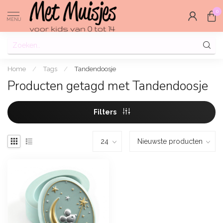
0
MENU
Home
/
Tags
/
Tandendoosje
Producten getagd met Tandendoosje
Filters