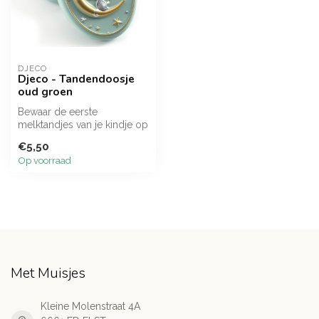
DJECO
Djeco - Tandendoosje
oud groen
Bewaar de eerste
melktandjes van je kindje op
een veilige en magische
€5,50
plek met d...
Op voorraad
Met Muisjes
Kleine Molenstraat 4A