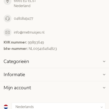
6661 ED ELST
Nederland
0481849477
info@metmuisjes.nl
KVK nummer:
99893649
btw-nummer:
NL005416464B23
Categorieën
Informatie
Mijn account