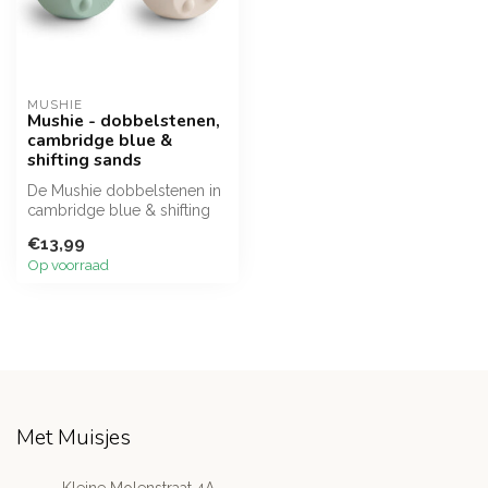
MUSHIE
Mushie - dobbelstenen,
cambridge blue &
shifting sands
De Mushie dobbelstenen in
cambridge blue & shifting
sands is het perfecte
€13,99
sensor...
Op voorraad
Met Muisjes