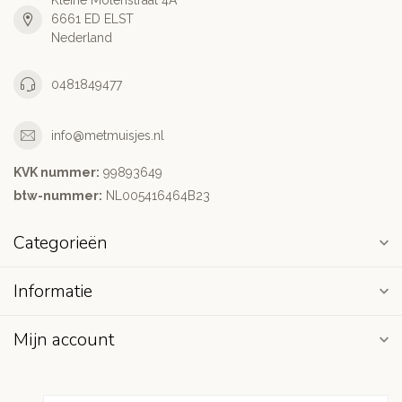
Kleine Molenstraat 4A
6661 ED ELST
Nederland
0481849477
info@metmuisjes.nl
KVK nummer:
99893649
btw-nummer:
NL005416464B23
Categorieën
Informatie
Mijn account