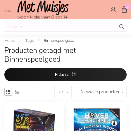
0
MENU
Home
/
Tags
/
Binnenspeelgoed
Producten getagd met
Binnenspeelgoed
Filters