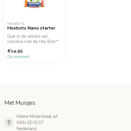
HEXBOTS
Hexbots Nano starter
Duik in de wereld van
robotica met de Hex Bots™
Nano Starter Set! Deze set
€14,95
bevat...
Op voorraad
Met Muisjes
Kleine Molenstraat 4A
6661 ED ELST
Nederland