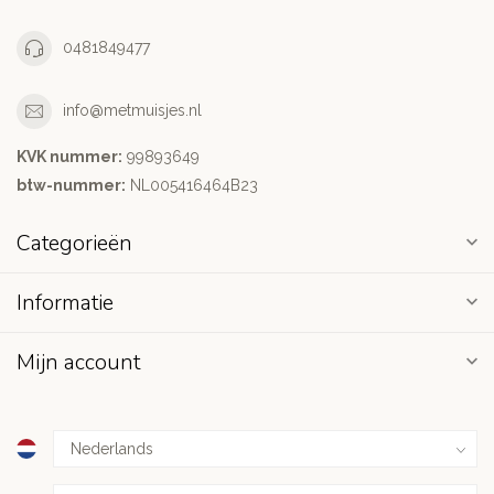
0481849477
info@metmuisjes.nl
KVK nummer:
99893649
btw-nummer:
NL005416464B23
Categorieën
Informatie
Mijn account