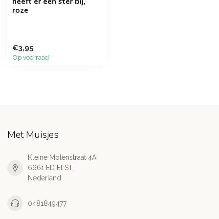
heeft er een ster bij,
roze
€3,95
Op voorraad
Met Muisjes
Kleine Molenstraat 4A
6661 ED ELST
Nederland
0481849477