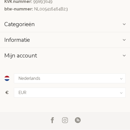
KVK nummer:
99893649
btw-nummer:
NL005416464B23
Categorieën
Informatie
Mijn account
€