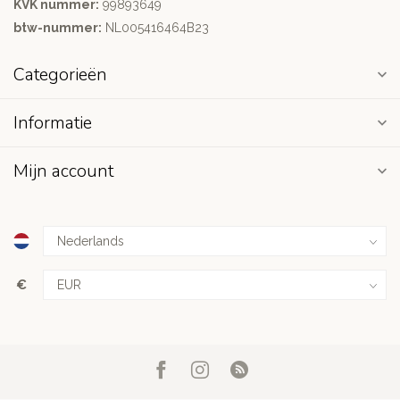
KVK nummer:
99893649
btw-nummer:
NL005416464B23
Categorieën
Informatie
Mijn account
€